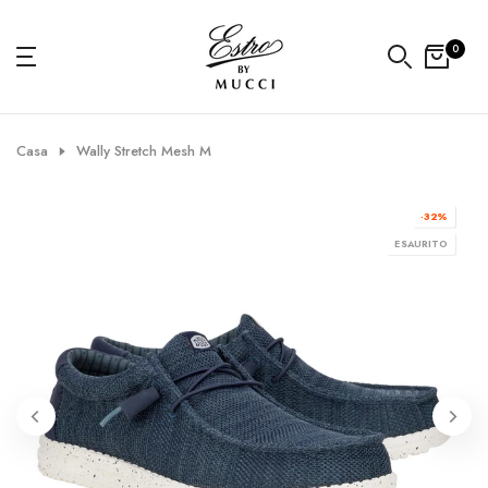
Vai
al
0
contenuto
Casa
Wally Stretch Mesh M
-32%
ESAURITO