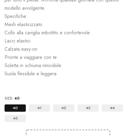
modello avvolgente.
Specifiche:
Mesh elasticizzato
Collo alla caviglia imbottito e confortevole
Lacci elastici
Calzata easy-on
Pronte a viaggiare con te
Soletta in schiuma rimovibile
Suola flessibile e leggera
SIZE:
40
40
41
42
43
44
45