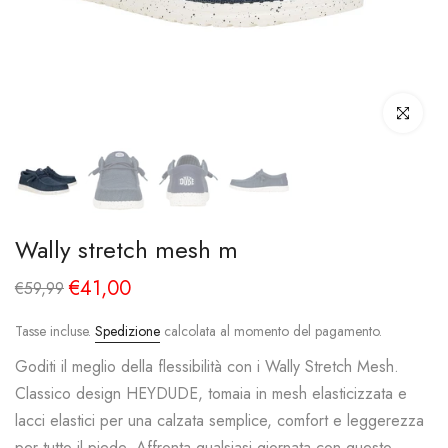
Clicca per i
Wally stretch mesh m
€41,00
€59,99
Tasse incluse.
Spedizione
calcolata al momento del pagamento.
Goditi il meglio della flessibilità con i Wally Stretch Mesh.
Classico design HEYDUDE, tomaia in mesh elasticizzata e
lacci elastici per una calzata semplice, comfort e leggerezza
per tutto il piede. Affronta qualsiasi giornata con questo