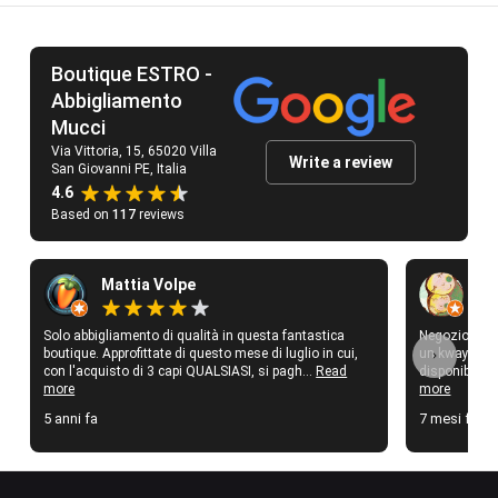
Boutique ESTRO -
Abbigliamento
Mucci
Via Vittoria, 15, 65020 Villa
Write a review
San Giovanni PE, Italia
4.6
Based on
117
reviews
Mattia Volpe
Si
Solo abbigliamento di qualità in questa fantastica
Negozio fanta
boutique. Approfittate di questo mese di luglio in cui,
un kway stup
con l'acquisto di 3 capi QUALSIASI, si pagh...
Read
disponibili q
more
more
5 anni fa
7 mesi fa