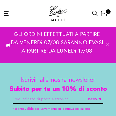
Vai
al
0
contenuto
GLI ORDINI EFFETTUATI A PARTIRE
DA VENERDì 07/08 SARANNO EVASI
A PARTIRE DA LUNEDì 17/08
Iscriviti alla nostra newsletter
Subito per te un 10% di sconto
Iscriviti
*sconto valido esclusivamente sulla nuova collezione