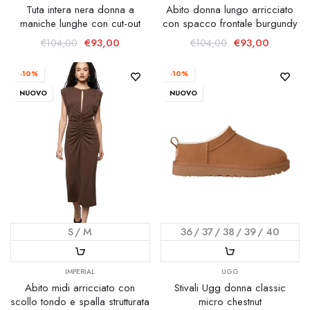
Tuta intera nera donna a
Abito donna lungo arricciato
maniche lunghe con cut-out
con spacco frontale burgundy
€93,00
€93,00
€104,00
€104,00
-10%
-10%
NUOVO
NUOVO
S
M
36
37
38
39
40
IMPERIAL
UGG
Abito midi arricciato con
Stivali Ugg donna classic
scollo tondo e spalla strutturata
micro chestnut