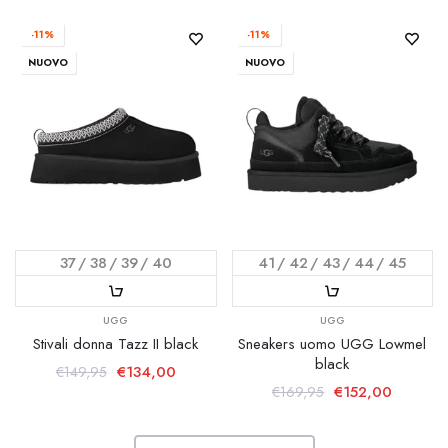
-11%
-11%
NUOVO
NUOVO
37
38
39
40
41
42
43
44
45
UGG
UGG
Stivali donna Tazz II black
Sneakers uomo UGG Lowmel
black
€134,00
€149,95
€152,00
€169,95