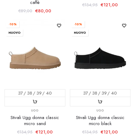
caffè
€121,00
€134,95
€80,00
€89,00
-10%
-10%
NUOVO
NUOVO
37
38
39
40
37
38
39
40
UGG
UGG
Stivali Ugg donna classic
Stivali Ugg donna classic
micro sand
micro black
€121,00
€121,00
€134,95
€134,95