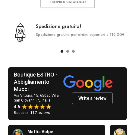
SCOPRI IL CATALOGO
Spedizione gratuita!
Spedizione gratuita per ordini superiori a 119,00€
Boutique ESTRO -
Abbigliamento
Mucci
Via Vittoria, 15, 65020 Villa
Write a review
San Giovanni PE, Italia
4.6
Based on
117
reviews
Mattia Volpe
Si