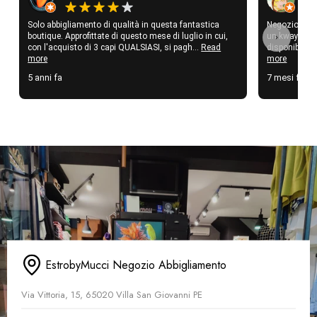
Solo abbigliamento di qualità in questa fantastica
Negozio fanta
boutique. Approfittate di questo mese di luglio in cui,
un kway stup
con l'acquisto di 3 capi QUALSIASI, si pagh...
Read
disponibili q
more
more
5 anni fa
7 mesi fa
EstrobyMucci Negozio Abbigliamento
Via Vittoria, 15, 65020 Villa San Giovanni PE